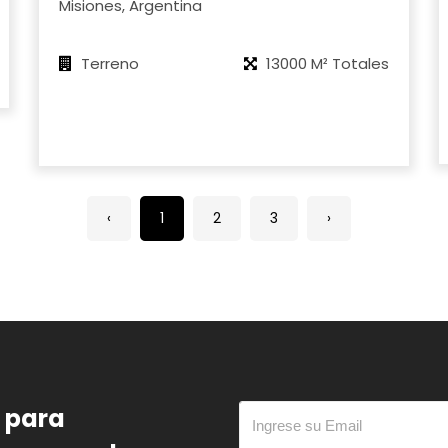
Misiones, Argentina
Terreno
13000 M² Totales
‹
1
2
3
›
o para