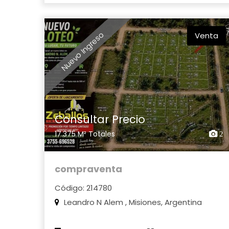
Nuevo Ingreso
Venta
Consultar Precio
17.375 M² Totales
2
compraventa
Código: 214780
Leandro N Alem , Misiones, Argentina