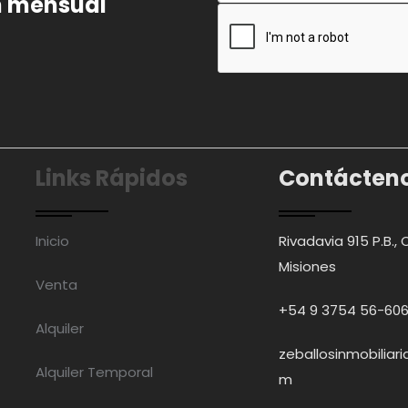
ín mensual
Links Rápidos
Contácten
Inicio
Rivadavia 915 P.B., 
Misiones
Venta
+54 9 3754 56-60
Alquiler
zeballosinmobiliar
Alquiler Temporal
m