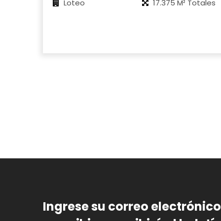
Loteo
17.375 M² Totales
Ingrese su correo electrónic