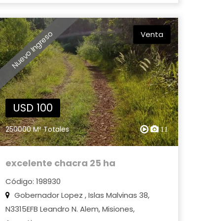
Nuevo Ingreso
Venta
USD 100
250000 M² Totales
11
excelente chacra 25 ha
Código: 198930
Gobernador Lopez , Islas Malvinas 38,
N3315EFB Leandro N. Alem, Misiones,