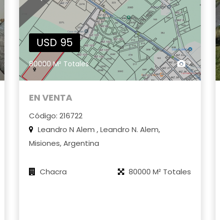
USD 95
80000 M² Totales
2
EN VENTA
Código: 216722
Leandro N Alem , Leandro N. Alem,
Misiones, Argentina
Chacra
80000 M² Totales