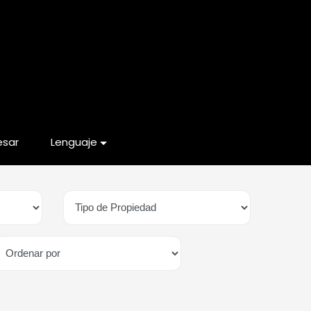
a@gmail.com
esar
Lenguaje