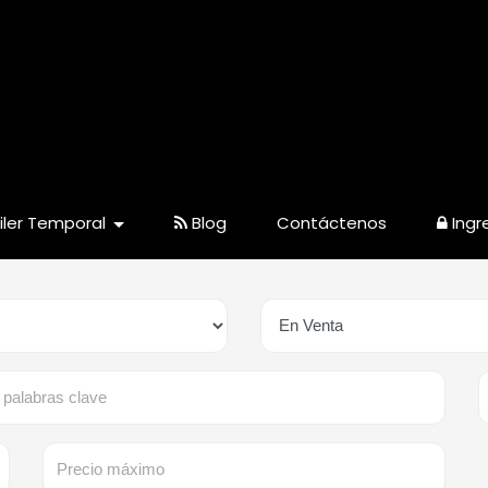
Tiene alguna pregunta?
Nuestro E-Mail
54 9 3754 56-6065
zeballosinmobiliari
iler Temporal
Blog
Contáctenos
Ingr