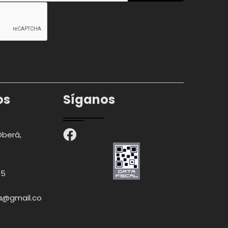
os
Síganos
Oberá,
65
ia@gmail.co