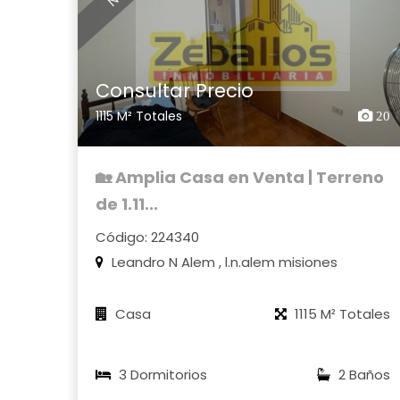
Consultar Precio
1115 M² Totales
20
🏡 Amplia Casa en Venta | Terreno
de 1.11...
Código: 224340
Leandro N Alem , l.n.alem misiones
Casa
1115 M² Totales
3 Dormitorios
2 Baños