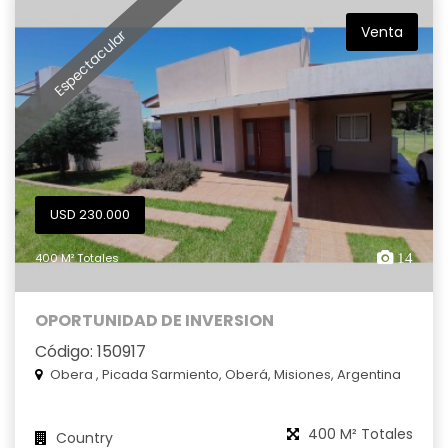
Venta
Espectacular
USD 230.000
400 M² Totales
14
OPORTUNIDAD DE INVERSION
Código: 150917
Obera , Picada Sarmiento, Oberá, Misiones, Argentina
400 M² Totales
Country